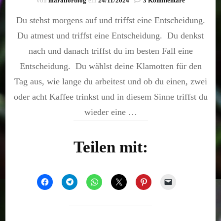
von
maraflorblog
ein
24/11/2024
3 Kommentare
Entscheide,
Du stehst morgens auf und triffst eine Entscheidung.
genieß
es
Du atmest und triffst eine Entscheidung. Du denkst
und
lebe!
nach und danach triffst du im besten Fall eine
Entscheidung. Du wählst deine Klamotten für den
Tag aus, wie lange du arbeitest und ob du einen, zwei
oder acht Kaffee trinkst und in diesem Sinne triffst du
wieder eine …
Teilen mit: