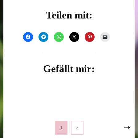
Teilen mit:
Gefällt mir:
Seitennummerierung
Seite
Seite
1
2
der