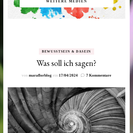
WEITERE MEDIEN
BEWUSSTSEIN & DASEIN
Was soll ich sagen?
zu
von
maraflorblog
ein
17/04/2024
7 Kommentare
Was
soll
ich
sagen?