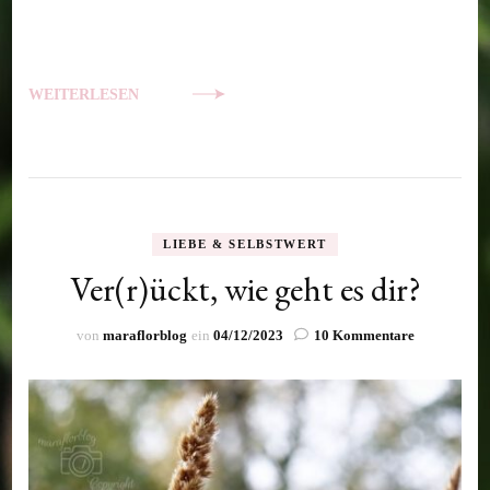
WEITERLESEN
LIEBE & SELBSTWERT
Ver(r)ückt, wie geht es dir?
zu
von
maraflorblog
ein
04/12/2023
10 Kommentare
Ver(r)ückt,
wie
geht
es
dir?