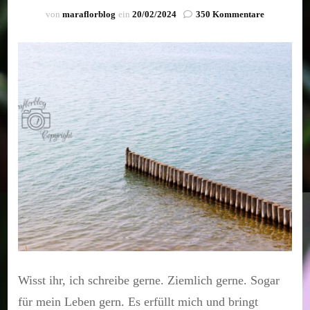
zu
von
maraflorblog
ein
20/02/2024
350 Kommentare
Wisst
ihr,
es
ist
zu
viel
Wisst ihr, ich schreibe gerne. Ziemlich gerne. Sogar
für mein Leben gern. Es erfüllt mich und bringt