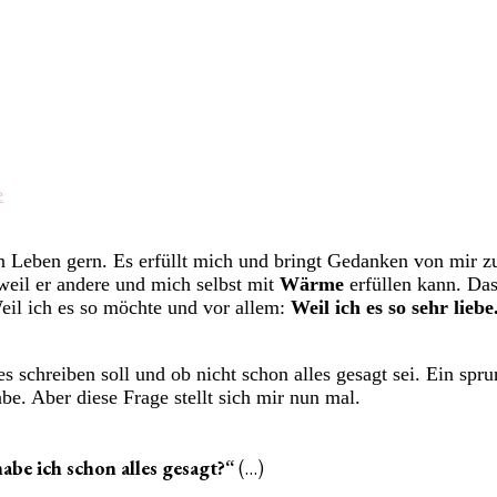
zu
e
Wisst
ihr,
ein Leben gern. Es erfüllt mich und bringt Gedanken von mir
es
weil er andere und mich selbst mit
Wärme
erfüllen kann. Da
ist
eil ich es so möchte und vor allem:
Weil ich es so sehr liebe
zu
viel
es schreiben soll und ob nicht schon alles gesagt sei. Ein sp
be. Aber diese Frage stellt sich mir nun mal.
habe ich schon alles gesagt?“
(…)