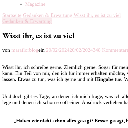
Magazine
Startseite
Gedanken & Erwartung
Wisst ihr, es ist zu viel
Gedanken & Erwartung
Wisst ihr, es ist zu viel
von
maraflorblog
ein
20/02/2024
20/02/2024
348 Kommentar
Wisst ihr, ich schreibe gerne. Ziemlich gerne. Sogar für m
kann. Ein Teil von mir, den ich für immer erhalten möchte, 
lassen. Etwas zu tun, was ich gerne und mit
Hingabe
tue. W
Und doch gibt es Tage, an denen ich mich frage, was ich all
lege und denen ich schon so oft einen Ausdruck verliehen ha
„Haben wir nicht schon alles gesagt? Besser gesagt, 