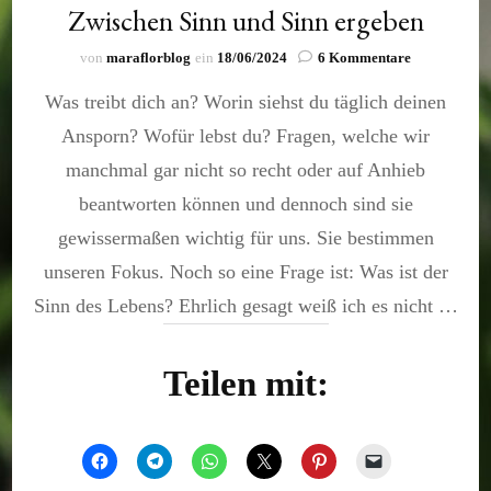
Zwischen Sinn und Sinn ergeben
zu
von
maraflorblog
ein
18/06/2024
6 Kommentare
Zwischen
Was treibt dich an? Worin siehst du täglich deinen
Sinn
und
Ansporn? Wofür lebst du? Fragen, welche wir
Sinn
ergeben
manchmal gar nicht so recht oder auf Anhieb
beantworten können und dennoch sind sie
gewissermaßen wichtig für uns. Sie bestimmen
unseren Fokus. Noch so eine Frage ist: Was ist der
Sinn des Lebens? Ehrlich gesagt weiß ich es nicht …
Teilen mit: