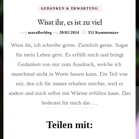
GEDANKEN & ERWARTUNG
Wisst ihr, es ist zu viel
zu
von
maraflorblog
ein
20/02/2024
351 Kommentare
Wisst
Wisst ihr, ich schreibe gerne. Ziemlich gerne. Sogar
ihr,
es
für mein Leben gern. Es erfüllt mich und bringt
ist
zu
Gedanken von mir zum Ausdruck, welche ich
viel
manchmal nicht in Worte fassen kann. Ein Teil von
mir, den ich für immer erhalten möchte, weil er
andere und mich selbst mit Wärme erfüllen kann. Das
bedeutet für mich das …
Teilen mit: