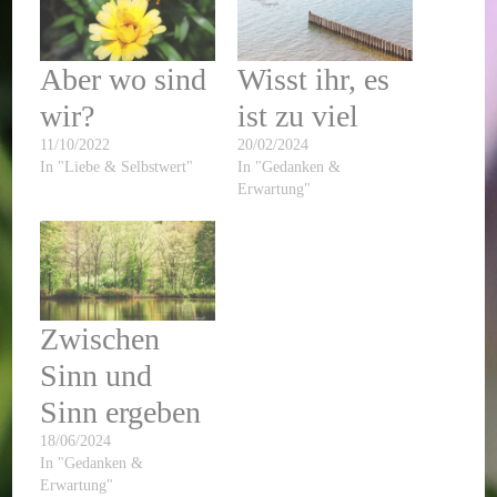
Aber wo sind
Wisst ihr, es
wir?
ist zu viel
11/10/2022
20/02/2024
In "Liebe & Selbstwert"
In "Gedanken &
Erwartung"
Zwischen
Sinn und
Sinn ergeben
18/06/2024
In "Gedanken &
Erwartung"