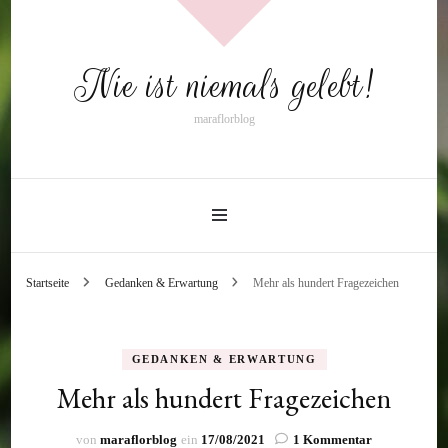
Nie ist niemals gelebt!
maraflorblog
Startseite
Gedanken & Erwartung
Mehr als hundert Fragezeichen
GEDANKEN & ERWARTUNG
Mehr als hundert Fragezeichen
zu
von
maraflorblog
ein
17/08/2021
1 Kommentar