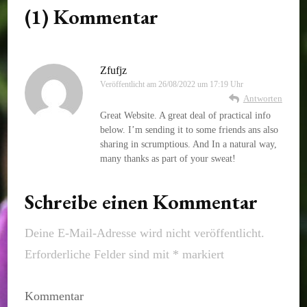
(1) Kommentar
Zfufjz
Veröffentlicht am
26/08/2022 um 17:19 Uhr
Antworten
Great Website. A great deal of practical info
below. I’m sending it to some friends ans also
sharing in scrumptious. And In a natural way,
many thanks as part of your sweat!
Schreibe einen Kommentar
Deine E-Mail-Adresse wird nicht veröffentlicht.
Erforderliche Felder sind mit
*
markiert
Kommentar