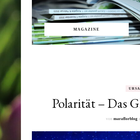
MAGAZINE
URS
Polarität – Das 
von
maraflorblog