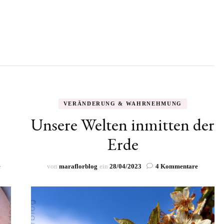
VERÄNDERUNG & WAHRNEHMUNG
t
Unsere Welten inmitten der
Erde
zu
zu
e
von
maraflorblog
ein
28/04/2023
4 Kommentare
Liebe,
Unsere
die
Welten
Unendlichkeit
inmitten
des
der
Endlichen
Erde