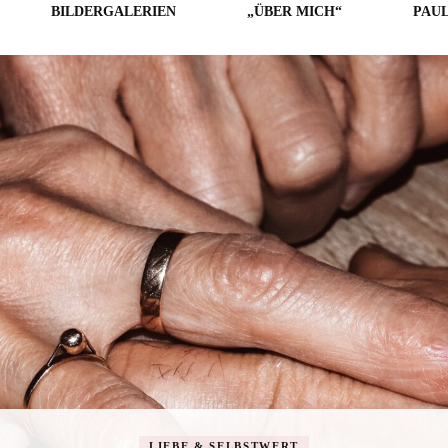
BILDERGALERIEN
„ÜBER MICH“
PAU
LICHE
E
O
LIEBE & SELBSTWERT