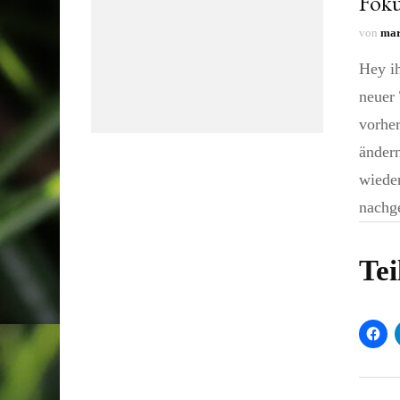
Foku
von
mar
Hey ih
neuer 
vorher
ändern
wieder
nachg
Tei