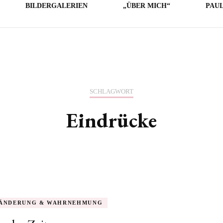
BILDERGALERIEN
„ÜBER MICH“
PAU
LICHE
E
O
SCHLAGWORT
Eindrücke
ÄNDERUNG & WAHRNEHMUNG