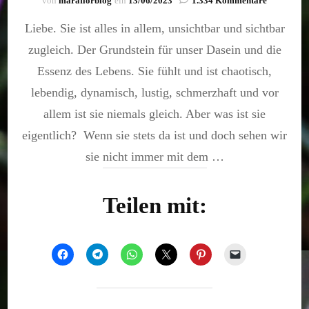
von
maraflorblog
ein
13/06/2023
1.334 Kommentare
Liebe,
Liebe. Sie ist alles in allem, unsichtbar und sichtbar
die
Unendlichk
zugleich. Der Grundstein für unser Dasein und die
des
Endlichen
Essenz des Lebens. Sie fühlt und ist chaotisch,
lebendig, dynamisch, lustig, schmerzhaft und vor
allem ist sie niemals gleich. Aber was ist sie
eigentlich? Wenn sie stets da ist und doch sehen wir
sie nicht immer mit dem …
Teilen mit: