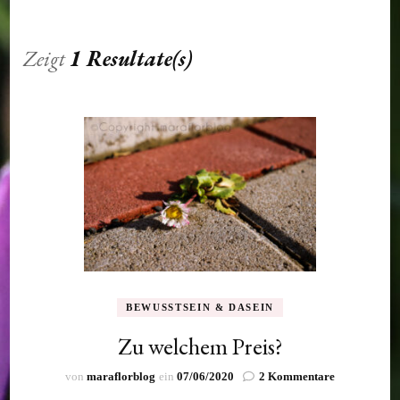
Zeigt
1 Resultate(s)
BEWUSSTSEIN & DASEIN
Zu welchem Preis?
zu
von
maraflorblog
ein
07/06/2020
2 Kommentare
Zu