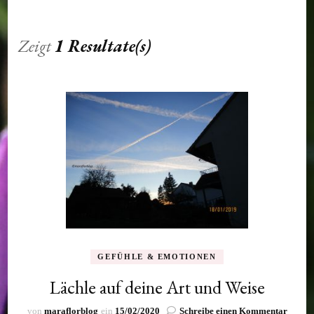
Zeigt
1 Resultate(s)
GEFÜHLE & EMOTIONEN
Lächle auf deine Art und Weise
zu
von
maraflorblog
ein
15/02/2020
Schreibe einen Kommentar