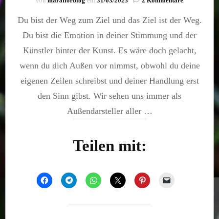
von
maraflorblog
ein
31/03/2023
2 Kommentare
Glaube
Du bist der Weg zum Ziel und das Ziel ist der Weg.
an
dich
Du bist die Emotion in deiner Stimmung und der
Künstler hinter der Kunst. Es wäre doch gelacht,
wenn du dich Außen vor nimmst, obwohl du deine
eigenen Zeilen schreibst und deiner Handlung erst
den Sinn gibst. Wir sehen uns immer als
Außendarsteller aller …
Teilen mit: