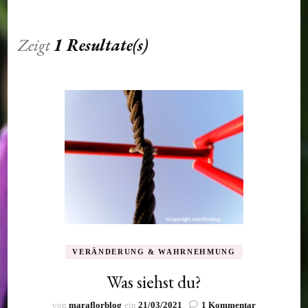
Zeigt
1 Resultate(s)
VERÄNDERUNG & WAHRNEHMUNG
Was siehst du?
zu
von
maraflorblog
ein
21/03/2021
1 Kommentar