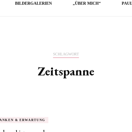
BILDERGALERIEN
„ÜBER MICH“
PAU
LICHE
E
O
SCHLAGWORT
Zeitspanne
ANKEN & ERWARTUNG