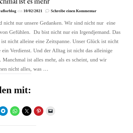
hmal ist es mehr
zu
aflorblog
ein
10/02/2021
Schreibe einen Kommentar
Manchmal
d nicht nur unsere Gedanken. Wir sind nicht nur eine
ist
es
von Gefühlen. Du bist nicht nur ein Irgendjemand. Das
mehr
ist nicht alleine eine Zeitspanne. Unser Glück ist nicht
e ein Verdienst. Und der Alltag ist nicht das alleinige
 Manchmal ist alles mehr, als es scheint, und wir
hen nicht alles, was …
len mit: