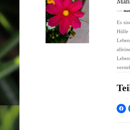
Manc
von
mar
Es sin
Hülle 
Leben 
allein
Leben.
verste
Tei