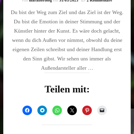
von
maraflorblog
ein
31/03/2023
2 Kommentare
Glaube
Du bist der Weg zum Ziel und das Ziel ist der Weg.
an
dich
Du bist die Emotion in deiner Stimmung und der
Künstler hinter der Kunst. Es wäre doch gelacht,
wenn du dich Außen vor nimmst, obwohl du deine
eigenen Zeilen schreibst und deiner Handlung erst
den Sinn gibst. Wir sehen uns immer als
Außendarsteller aller …
Teilen mit: