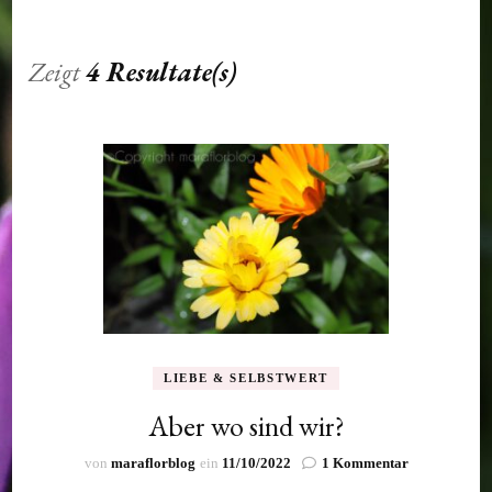
Zeigt
4 Resultate(s)
LIEBE & SELBSTWERT
Aber wo sind wir?
zu
von
maraflorblog
ein
11/10/2022
1 Kommentar
Aber