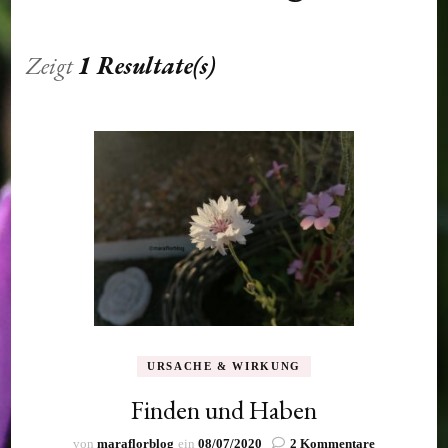
Zeigt
1 Resultate(s)
URSACHE & WIRKUNG
Finden und Haben
zu
von
maraflorblog
ein
08/07/2020
2 Kommentare