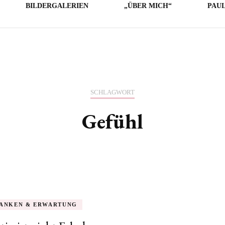
BILDERGALERIEN
„ÜBER MICH“
PAU
LICHE
E
O
SCHLAGWORT
Gefühl
ANKEN & ERWARTUNG