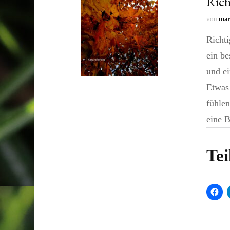
Rich
von
mar
Richti
ein be
und ei
Etwas 
fühle
eine 
Tei