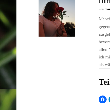
Hilf
von
mar
Manch
gegenü
ausgef
bevors
allen
ich mi
als wä
Tei