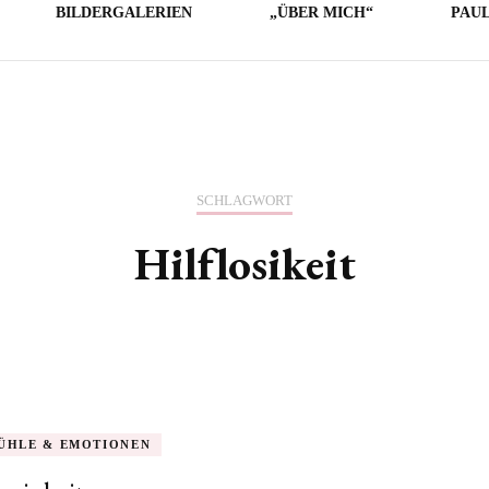
BILDERGALERIEN
„ÜBER MICH“
PAU
LICHE
E
O
SCHLAGWORT
Hilflosikeit
ÜHLE & EMOTIONEN