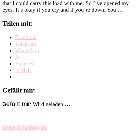
that I could carry this load with me. So I’ve opened my
eyes. It’s okay if you cry and if you’re down. You …
Teilen mit:
Facebook
Telegram
WhatsApp
X
Pinterest
E-Mail
Gefällt mir:
Wird geladen …
Gefällt mir
Liebe & Selbstwert