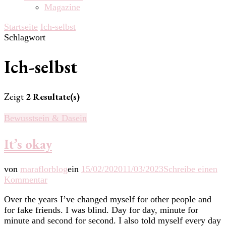
Magazine
Startseite
Ich-selbst
Schlagwort
Ich-selbst
Zeigt
2 Resultate(s)
Bewusstsein & Dasein
It’s okay
von
maraflorblog
ein
15/02/2020
11/03/2023
Schreibe einen
zu
Kommentar
It’s
Over the years I’ve changed myself for other people and
okay
for fake friends. I was blind. Day for day, minute for
minute and second for second. I also told myself every day