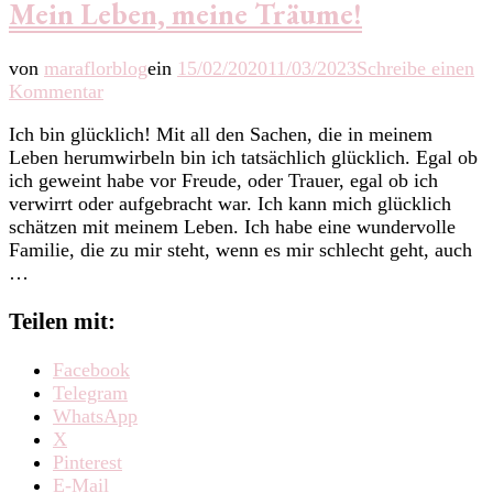
Mein Leben, meine Träume!
von
maraflorblog
ein
15/02/2020
11/03/2023
Schreibe einen
zu
Kommentar
Mein
Ich bin glücklich! Mit all den Sachen, die in meinem
Leben,
Leben herumwirbeln bin ich tatsächlich glücklich. Egal ob
meine
ich geweint habe vor Freude, oder Trauer, egal ob ich
Träume!
verwirrt oder aufgebracht war. Ich kann mich glücklich
schätzen mit meinem Leben. Ich habe eine wundervolle
Familie, die zu mir steht, wenn es mir schlecht geht, auch
…
Teilen mit:
Facebook
Telegram
WhatsApp
X
Pinterest
E-Mail