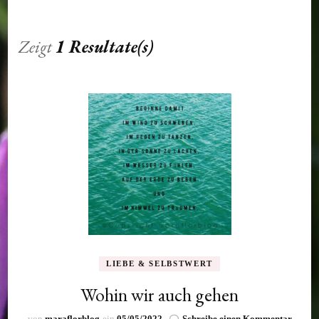
Zeigt
1 Resultate(s)
LIEBE & SELBSTWERT
Wohin wir auch gehen
zu
von
maraflorblog
ein
05/05/2022
Schreibe einen Kommentar