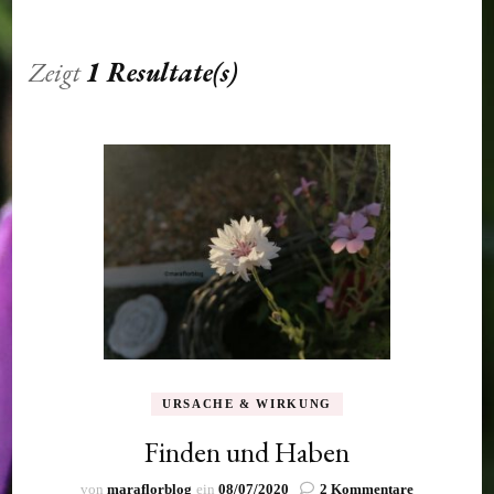
Zeigt
1 Resultate(s)
URSACHE & WIRKUNG
Finden und Haben
zu
von
maraflorblog
ein
08/07/2020
2 Kommentare