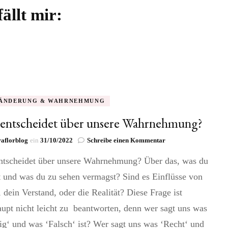
ällt mir:
ÄNDERUNG & WAHRNEHMUNG
entscheidet über unsere Wahrnehmung?
zu
aflorblog
ein
31/10/2022
Schreibe einen Kommentar
Wer
ntscheidet über unsere Wahrnehmung? Über das, was du
entscheidet
über
 und was du zu sehen vermagst? Sind es Einflüsse von
unsere
Wahrnehmung?
 dein Verstand, oder die Realität? Diese Frage ist
upt nicht leicht zu beantworten, denn wer sagt uns was
ig‘ und was ‘Falsch‘ ist? Wer sagt uns was ‘Recht‘ und