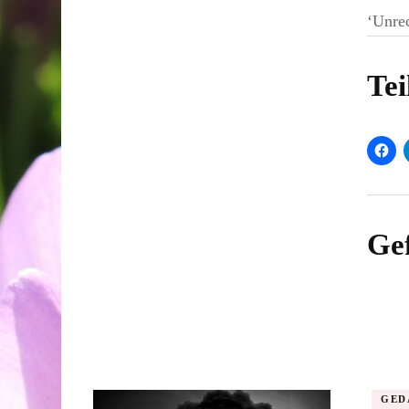
‘Unrec
Tei
Gef
GED