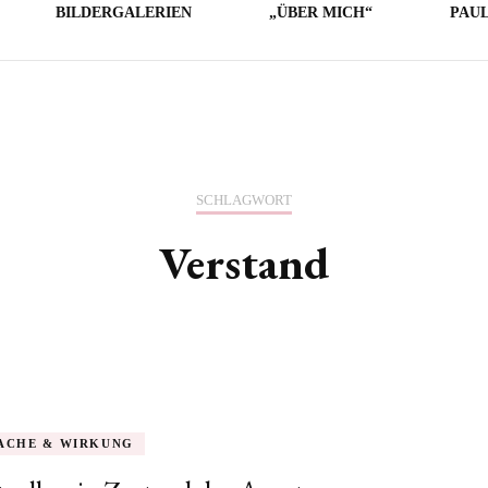
BILDERGALERIEN
„ÜBER MICH“
PAU
LICHE
E
O
SCHLAGWORT
Verstand
ACHE & WIRKUNG