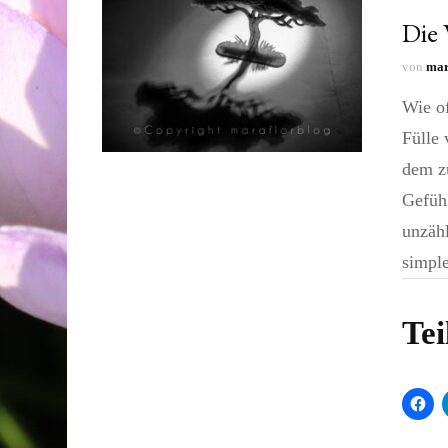
Die 
von
mar
Wie of
Fülle
dem z
Gefühl
unzähl
simpl
Tei