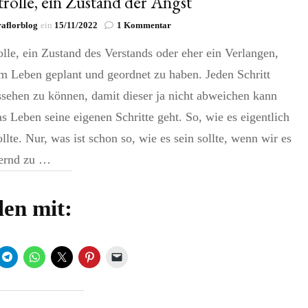
rolle, ein Zustand der Angst
zu
aflorblog
ein
15/11/2022
1 Kommentar
Kontrolle,
lle, ein Zustand des Verstands oder eher ein Verlangen,
ein
Zustand
im Leben geplant und geordnet zu haben. Jeden Schritt
der
Angst
sehen zu können, damit dieser ja nicht abweichen kann
s Leben seine eigenen Schritte geht. So, wie es eigentlich
ollte. Nur, was ist schon so, wie es sein sollte, wenn wir es
ernd zu …
len mit: