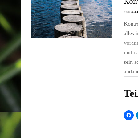
Kont
von
mar
Kontro
alles 
voraus
und da
sein s
andau
Tei