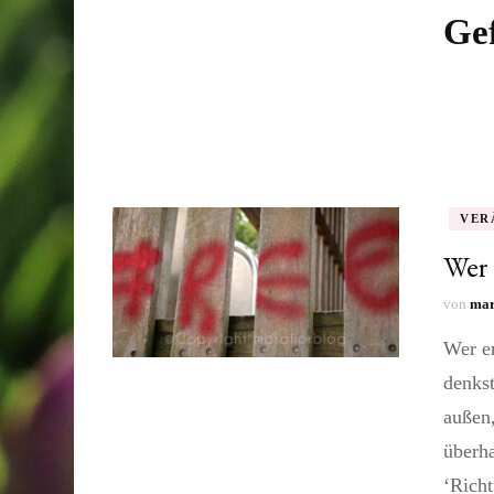
Gef
VER
Wer 
von
mar
Wer e
denkst
außen,
überha
‘Richt