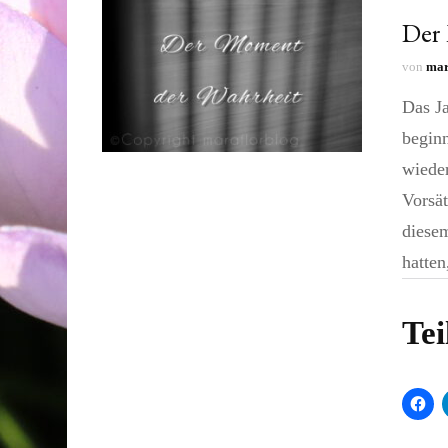
Der
von
mar
Das Ja
begin
wieder
Vorsät
diesem
hatte
Tei