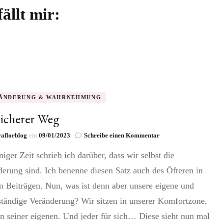
ällt mir:
ÄNDERUNG & WAHRNEHMUNG
sicherer Weg
zu
aflorblog
ein
09/01/2023
Schreibe einen Kommentar
Ein
niger Zeit schrieb ich darüber, dass wir selbst die
sicherer
Weg
erung sind. Ich benenne diesen Satz auch des Öfteren in
 Beiträgen. Nun, was ist denn aber unsere eigene und
ständige Veränderung? Wir sitzen in unserer Komfortzone,
in seiner eigenen. Und jeder für sich… Diese sieht nun mal