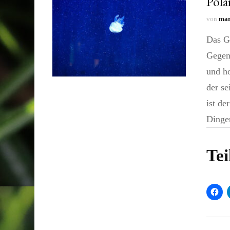
Pola
von
mar
Das G
Gegens
und ho
der se
ist de
Dinge
Tei