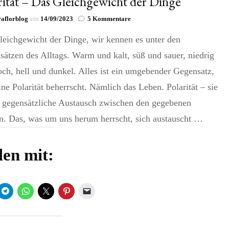
rität – Das Gleichgewicht der Dinge
zu
aflorblog
ein
14/09/2023
5 Kommentare
Polarität
leichgewicht der Dinge, wir kennen es unter den
–
Das
ätzen des Alltags. Warm und kalt, süß und sauer, niedrig
Gleichgewicht
der
ch, hell und dunkel. Alles ist ein umgebender Gegensatz,
Dinge
ine Polarität beherrscht. Nämlich das Leben. Polarität – sie
r gegensätzliche Austausch zwischen den gegebenen
n. Das, was um uns herum herrscht, sich austauscht …
len mit: