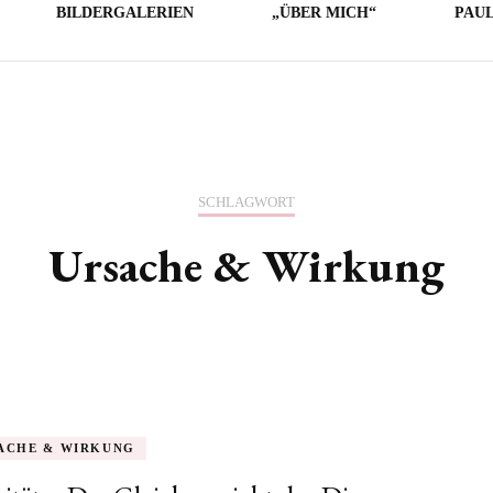
BILDERGALERIEN
„ÜBER MICH“
PAU
LICHE
E
O
SCHLAGWORT
Ursache & Wirkung
ACHE & WIRKUNG