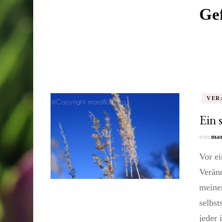
Gef
VER
Ein 
von
mar
Vor ei
Veränd
meinen
selbst
jeder 