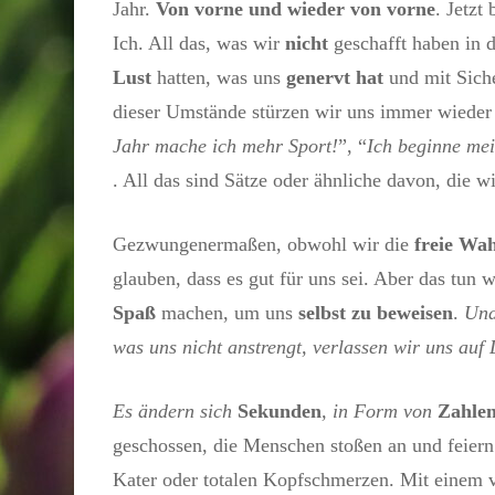
Jahr.
Von vorne und wieder von vorne
. Jetzt
Ich. All das, was wir
nicht
geschafft haben in 
Lust
hatten, was uns
genervt hat
und mit Siche
dieser Umstände stürzen wir uns immer wieder 
Jahr mache ich mehr Sport!
”, “
Ich beginne mei
. All das sind Sätze oder ähnliche davon, die w
Gezwungenermaßen, obwohl wir die
freie Wah
glauben, dass es gut für uns sei. Aber das tun 
Spaß
machen, um uns
selbst zu beweisen
.
Und
was uns nicht anstrengt, verlassen wir uns auf 
Es ändern sich
Sekunden
, in Form von
Zahle
geschossen, die Menschen stoßen an und feier
Kater oder totalen Kopfschmerzen. Mit einem