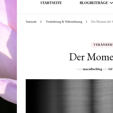
STARTSEITE
BLOGBEITRÄGE
Startseite
Veränderung & Wahrnehmung
Der Moment der W
GESELLSCHAFT
THEMATIK
VERÄNDER
Der Momen
von
maraflorblog
ein
14