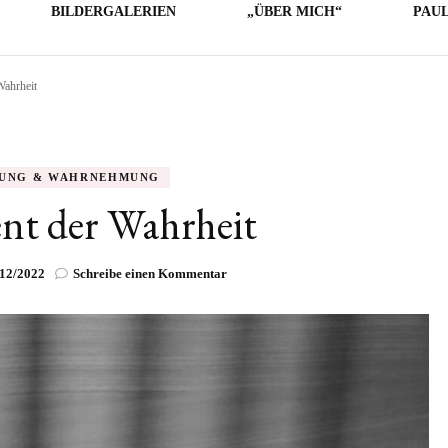
BILDERGALERIEN
„ÜBER MICH“
PAU
ahrheit
LICHE
E
O
UNG & WAHRNEHMUNG
t der Wahrheit
zu
/12/2022
Schreibe einen Kommentar
Der
Moment
der
Wahrheit