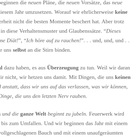
 beginnen die
neuen
Pläne, die
neuen
Vorsätze, das
neue
diesem Jahr umzusetzen. Worauf wir ehrlicherweise
keine
rheit nicht die besten Momente beschert hat. Aber trotz
in diese Verhaltensmuster und Glaubenssätze. “
Dieses
ne Diät!
”, “
Ich höre auf zu rauchen!
”. . . und, und, und . .
ir uns
selbst
an die Stirn binden.
l
dazu haben, es aus
Überzeugung
zu tun. Weil wir daran
wir nicht, wir hetzen uns damit. Mit Dingen, die uns
keinen
 anstatt, dass wir uns auf das verlassen, was wir können,
Dinge, die uns den letzten Nerv rauben.
n
und die
ganze Welt
beginnt zu jubeln.
Feuerwerk wird
n bis zum Umfallen. Und wir beginnen das Jahr mit einem
 vollgeschlagenen Bauch und mit einem unaufgeräumten