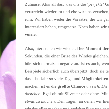
Zuhause. Also all das, was uns die ‘
perfekte
’ G
verstreicht wiederum und ehe wir uns versehen,
rum. Wir haben weder die Vorsätze, die wir gar 
interessiert haben, umgesetzt. Noch haben wir re
vorne.
Also, hier stehen wir wieder.
Der Moment der
Sekunden, die einer Brise des Windes gleichen
hört sich dermaßen negativ an. Ist es auch, w
Beispiele sicherlich auch überspitzt, doch sie 
dass das Jahr so viele Tage und
Möglichkeiten
machen, ist es die
größte Chance
an sich
.
Die 
dastehen.
Egal ob mit Silvester oder ohne. Mit
etwas zu machen
. Den Tagen, an denen wir hier
wir das alles machen und welcher Sinn uns ans