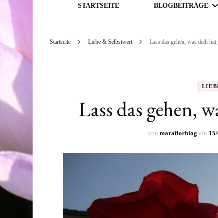
STARTSEITE
BLOGBEITRÄGE
Startseite
Liebe & Selbstwert
Lass das gehen, was dich hat
GESELLSCHAFT
THEMATIK
LIEB
Lass das gehen, w
von
maraflorblog
ein
15