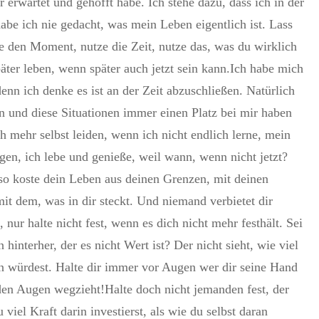
 erwartet und gehofft habe. Ich stehe dazu, dass ich in der
abe ich nie gedacht, was mein Leben eigentlich ist. Lass
e den Moment, nutze die Zeit, nutze das, was du wirklich
päter leben, wenn später auch jetzt sein kann.Ich habe mich
 denn ich denke es ist an der Zeit abzuschließen. Natürlich
on und diese Situationen immer einen Platz bei mir haben
 mehr selbst leiden, wenn ich nicht endlich lerne, mein
gen, ich lebe und genieße, weil wann, wenn nicht jetzt?
Also koste dein Leben aus deinen Grenzen, mit deinen
 dem, was in dir steckt. Und niemand verbietet dir
nur halte nicht fest, wenn es dich nicht mehr festhält. Sei
interher, der es nicht Wert ist? Der nicht sieht, wie viel
en würdest. Halte dir immer vor Augen wer dir seine Hand
 den Augen wegzieht!Halte doch nicht jemanden fest, der
 viel Kraft darin investierst, als wie du selbst daran