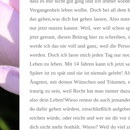
dass es mir nicht gut ging und ich immer wieder
Vergangenheit leben wollte. Doch bei all dem h
das gehen,was dich hat gehen lassen. Also nutz
nur jetzt nutzen kannst. Weil, wer will schon s
jetzt getraut, diesen Beitrag hier zu schreiben,
werde ich das nie voll und ganz, weil die Pers
werden. Doch ich lasse mich jeden Tag nur noch
Leben zu leben. Mit 14 Jahren kann ich jetzt sa
Später ist zu spät und nie ist niemals gelebt! 
Ängsten, mit deinen Wünschen und Träumen, mit
traurig zu sein, weil Recht hat man immer dazu, 
also dein Leben!Wieso rennst du auch jemanden h
du dafür geben würdest, einschließlich aufgeb
reichen würde, oder reicht und wer sie dir vor
dich nicht mehr festhält. Wieso? Weil du viel zu