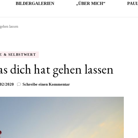
BILDERGALERIEN
„ÜBER MICH“
PAU
 gehen lassen
LICHE
E
O
E & SELBSTWERT
as dich hat gehen lassen
zu
/02/2020
Schreibe einen Kommentar
Lass
das
gehen,
was
dich
hat
gehen
lassen