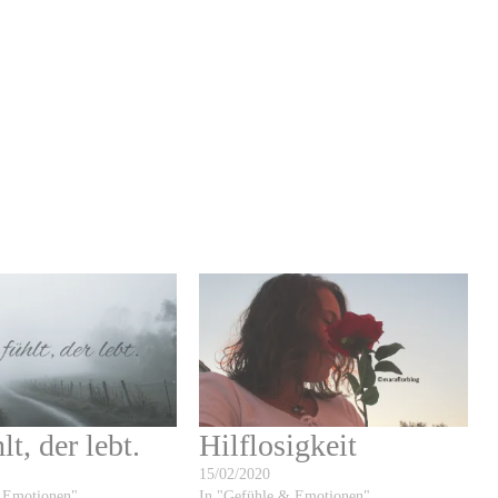
lt, der lebt.
Hilflosigkeit
15/02/2020
 Emotionen"
In "Gefühle & Emotionen"