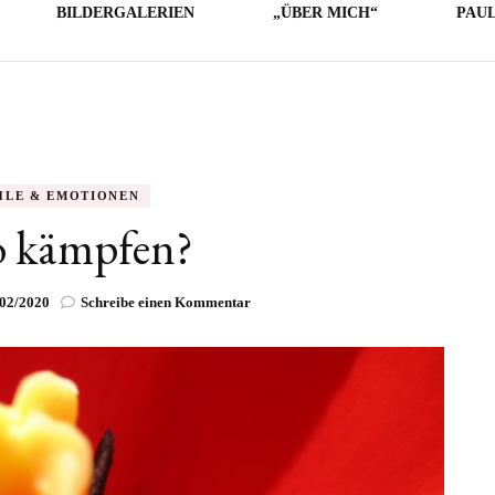
BILDERGALERIEN
„ÜBER MICH“
PAU
LICHE
E
O
HLE & EMOTIONEN
o kämpfen?
zu
/02/2020
Schreibe einen Kommentar
Wieso
kämpfen?