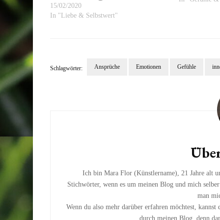
15/02/2020
In "Liebe & Selbstwert"
Ansprüche
Emotionen
Gefühle
inn
Schlagwörter:
Beitragsnavigation
Über
Ich bin Mara Flor (Künstlername), 21 Jahre alt un
Stichwörter, wenn es um meinen Blog und mich selber g
man mic
Wenn du also mehr darüber erfahren möchtest, kannst 
durch meinen Blog, denn dan