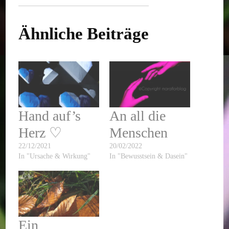
Ähnliche Beiträge
Hand auf’s
An all die
Herz ♡
Menschen
22/12/2021
20/02/2022
In "Ursache & Wirkung"
In "Bewusstsein & Dasein"
Ein