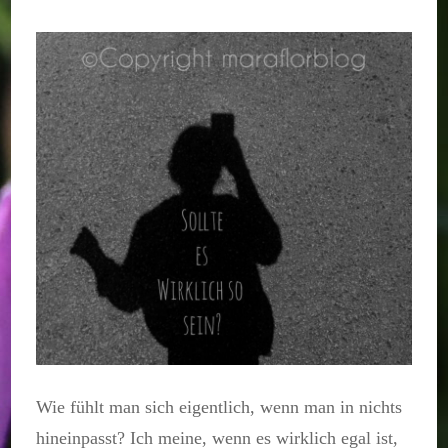
Sollte
es
wirklich
so
sein?
Wie fühlt man sich eigentlich, wenn man in nichts
hineinpasst? Ich meine, wenn es wirklich egal ist,