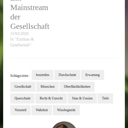
Mainstream
der
Gesellschaft
15/02/2020
In "Einfluss &
Gesellschaft"
beurteilen
Durchschnitt
Erwartung
Schlagwörter:
Gesellschaft
Menschen
Oberflächlichkeiten
Querschnitt
Recht & Unrecht
Sinn & Unsinn
Tiefe
Vorurteil
Wahrheit
Wissbegierde
Beitragsnavigation