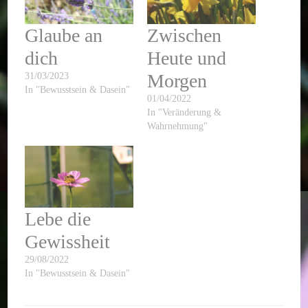
Glaube an
Zwischen
dich
Heute und
Morgen
31/03/2023
In "Bewusstsein & Dasein"
01/04/2022
In "Veränderung &
Wahrnehmung"
Lebe die
Gewissheit
29/08/2022
In "Bewusstsein & Dasein"