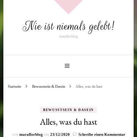
Nie ist niemals gelebt!
maraflorblog
Startseite
Bewusstsein & Dasein
Alles, was du hast
BEWUSSTSEIN & DASEIN
Alles, was du hast
zu
von
maraflorblog
ein
23/12/2020
Schreibe einen Kommentar